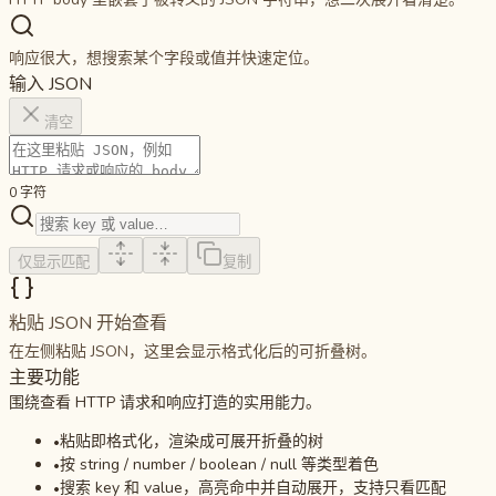
响应很大，想搜索某个字段或值并快速定位。
输入 JSON
清空
0 字符
仅显示匹配
复制
粘贴 JSON 开始查看
在左侧粘贴 JSON，这里会显示格式化后的可折叠树。
主要功能
围绕查看 HTTP 请求和响应打造的实用能力。
粘贴即格式化，渲染成可展开折叠的树
•
按 string / number / boolean / null 等类型着色
•
搜索 key 和 value，高亮命中并自动展开，支持只看匹配
•